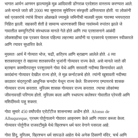
भागात आर्यन आगमन झाल्यामुळे मूळ आदिवासी डोंगराळ प्रदेशात वास्तव्य करण्यात आले.
असे मानले जाते की 2000 च्या सुमारास सुमेरियन संस्कृती अस्तित्वात होती. या लोकांनी
सर्व प्रकारांचे त्यांचे विचार ओळखले ज्यामुळे जमिनीची मालकी मुख्य गावच्या भयपत्रात
निहित झाली. सहकारी शेती हे सामान्य धारणशक्ती किंवा गावांमध्ये रुपांतर झाले जे
गावातील कम्युनिटीचे संस्थापक मानले गेले होते आणि त्या प्रशासनाने आळंदी
लोकशाहीचा एक प्रकार घेतला पहिल्या लहरच्या आर्यांनी या प्रकारचे प्रशासन स्वीकारले
आणि त्यावर सुधारित केले.
मुख्यतः आर्य में गोव्यात भोज, चढी, क्षत्रिय आणि ब्राह्मण आलेले होते. 4 व्या
शतकापासून ते सहाव्या शतकापर्यंत भुजांनी गोव्यावर राज्य केले. असे मानले जाते की
ब्राम्हण काश्मीरपासून परशुरामाने गोवा येथे आणि सरवाती नदीच्या किनार्यावर आले.
कादंबांना गोव्यावर देखील राज्य होते, ते मूळ कर्नाटकचे होते. त्यांनी खुशावती नदीच्या
काठावर चंद्रपूरची आधुनिक चनदोर येथून राज्य केले. विजयनगर एम्पायरचे शासक
गोव्यावर राज्य करतात. मुस्लिम शासक गोव्यावर राज्य करतात. त्याचा लोकांच्या
जीवनावरही परिणाम होतो. मुस्लिम कला आणि स्थापत्य कलेश्वर गोवातील प्रेयसी आणि
मशिदींमध्ये पाहू शकता.
गोवा सुमारे 450 वर्षांपर्यंत प्रोटॅटीज शासनाच्या अधीन होते. Afonso de
Albuqureque, प्रथम पोर्तुगालाने गोवावर आक्रमण केले आणि त्यावर कब्जा केला.
गोव्यावर पोर्तुगीज राजवटीमुळे येथे ख्रिश्चन धर्म फार वेगाने पसरला आहे.
गोवा हिंदू, मुस्लिम, ख्रिश्चन धर्म सापडले आहेत येथे अनेक ठिकाणी मंदिर, चर्च आणि